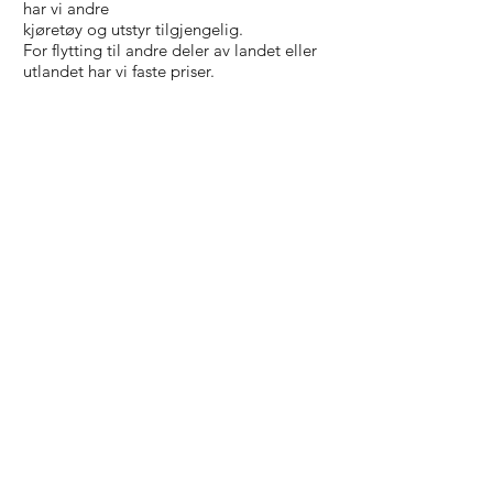
har vi andre
kjøretøy og utstyr tilgjengelig.
For flytting til andre deler av landet eller
utlandet har vi faste priser.
Betaling
Vi tar betalt med Vipps bedrift etter endt
oppdrag.
Ved fakturaforsendelse foretas det en
kredittsjekk og det tilkommer en
fakturagebyr på kr 99.
transport
box
Total servicebedrift
Våre tjenester